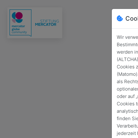
Coo
Wir verwe
Bestimmte
werden in
(ALTCHA) 
Cookies z
(Matomo).
als Recht
optionale
oder auf 
Cookies t
analytisc
finden Si
Verarbeit
jederzeit