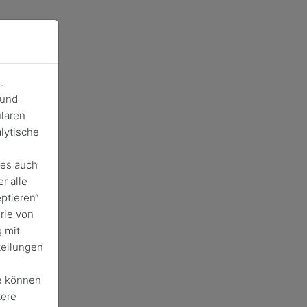
.
 und
laren
lytische
ies auch
r alle
ptieren“
rie von
 mit
tellungen
e können
tere